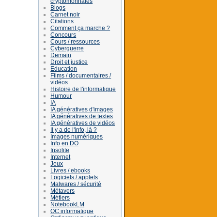
cryptomonnaies
Blogs
Carnet noir
Citations
Comment ça marche ?
Concours
Cours / ressources
Cyberguerre
Demain
Droit et justice
Education
Films / documentaires /
vidéos
Histoire de l'informatique
Humour
IA
IA génératives d'images
IA génératives de textes
IA génératives de vidéos
Il y a de l'info, là ?
Images numériques
Info en DO
Insolite
Internet
Jeux
Livres / ebooks
Logiciels / applets
Malwares / sécurité
Métavers
Métiers
NotebookLM
OC informatique