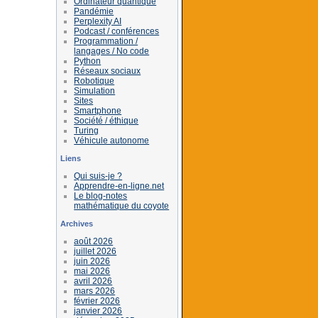
Ordinateur quantique
Pandémie
Perplexity AI
Podcast / conférences
Programmation /
langages / No code
Python
Réseaux sociaux
Robotique
Simulation
Sites
Smartphone
Société / éthique
Turing
Véhicule autonome
Liens
Qui suis-je ?
Apprendre-en-ligne.net
Le blog-notes
mathématique du coyote
Archives
août 2026
juillet 2026
juin 2026
mai 2026
avril 2026
mars 2026
février 2026
janvier 2026