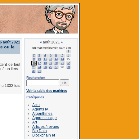
16 août 2021
août 2021
«
»
e ou le
lun
mar
mer
jeu
ven
sam
dim
1
2
3
4
5
6
7
8
9
10
11
12
13
14
15
17
18
19
20
21
22
16
tent de tout
24
25
26
27
28
29
23
 à un tiers.
30
31
Rechercher
lu 1332 fois
Voir la table des matières
Catégories
Actu
Agents IA
Algorithmes
Apprentissage
Art
Articles / revues
Big Data
Blockchain et