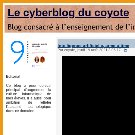
Le cyberblog du coyote
Intelligence artificielle, arme ultime
Par coyote, jeudi 19 août 2021 à 06:17
-
IA
Editorial
Ce blog a pour objectif
principal d'augmenter la
culture informatique de
mes élèves. Il a aussi pour
ambition de refléter
l'actualité technologique
dans ce domaine.