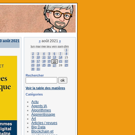
0 août 2021
août 2021
«
»
lun
mar
mer
jeu
ven
sam
dim
1
2
3
4
5
6
7
8
9
10
11
12
13
14
15
16
17
18
19
21
22
20
23
24
25
26
28
29
27
30
31
Rechercher
Voir la table des matières
Catégories
Actu
Agents IA
Algorithmes
Apprentissage
Art
Articles / revues
Big Data
Blockchain et