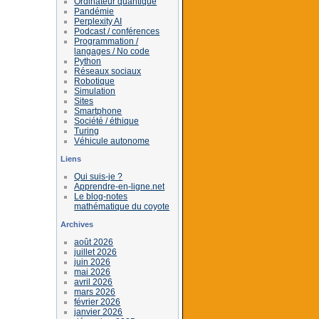
Ordinateur quantique
Pandémie
Perplexity AI
Podcast / conférences
Programmation /
langages / No code
Python
Réseaux sociaux
Robotique
Simulation
Sites
Smartphone
Société / éthique
Turing
Véhicule autonome
Liens
Qui suis-je ?
Apprendre-en-ligne.net
Le blog-notes
mathématique du coyote
Archives
août 2026
juillet 2026
juin 2026
mai 2026
avril 2026
mars 2026
février 2026
janvier 2026