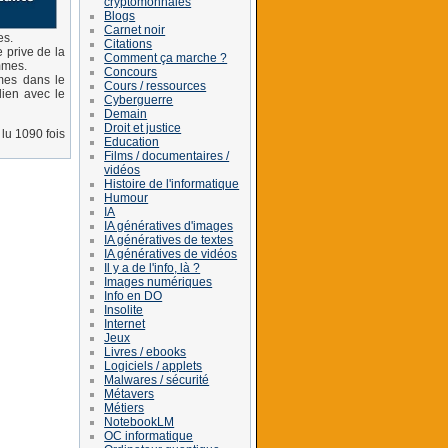
cryptomonnaies
Blogs
Carnet noir
es.
Citations
e prive de la
Comment ça marche ?
ommes.
Concours
mmes dans le
Cours / ressources
lien avec le
Cyberguerre
Demain
Droit et justice
lu 1090 fois
Education
Films / documentaires /
vidéos
Histoire de l'informatique
Humour
IA
IA génératives d'images
IA génératives de textes
IA génératives de vidéos
Il y a de l'info, là ?
Images numériques
Info en DO
Insolite
Internet
Jeux
Livres / ebooks
Logiciels / applets
Malwares / sécurité
Métavers
Métiers
NotebookLM
OC informatique