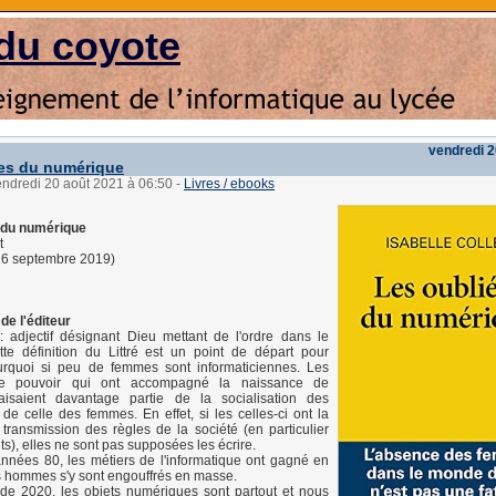
du coyote
vendredi 2
es du numérique
endredi 20 août 2021 à 06:50
-
Livres / ebooks
 du numérique
t
26 septembre 2019)
de l'éditeur
: adjectif désignant Dieu mettant de l'ordre dans le
te définition du Littré est un point de départ pour
urquoi si peu de femmes sont informaticiennes. Les
e pouvoir qui ont accompagné la naissance de
 faisaient davantage partie de la socialisation des
 celle des femmes. En effet, si les celles-ci ont la
transmission des règles de la société (en particulier
ts), elles ne sont pas supposées les écrire.
années 80, les métiers de l'informatique ont gagné en
es hommes s'y sont engouffrés en masse.
 de 2020, les objets numériques sont partout et nous