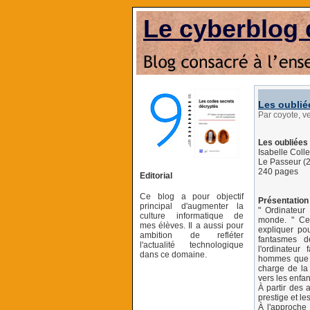
Le cyberblog 
Les oublié
Par coyote, v
Les oubliées
Isabelle Colle
Le Passeur (
240 pages
Editorial
Ce blog a pour objectif
Présentation 
principal d'augmenter la
" Ordinateur 
culture informatique de
monde. " Cet
mes élèves. Il a aussi pour
expliquer po
ambition de refléter
fantasmes d
l'actualité technologique
l'ordinateur
dans ce domaine.
hommes que de
charge de la 
vers les enfan
À partir des 
prestige et l
À l'approche