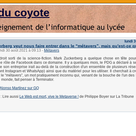
du coyote
lundi 
rberg veut nous faire entrer dans le “métavers”, mais qu'est-ce q
undi 30 août 2021 à 09:13
-
Métavers
roit sorti de la science-fiction. Mark Zuckerberg a quelque chose en tête pour
 le rôle de Facebook dans ce domaine. Il y a quelques mois, le PDG a déclaré à 
de son entreprise irait au-delà de la construction d'un ensemble de plusieurs rés
nt Instagram et WhatsApp) ainsi que du matériel pour les utiliser. Il cherchait à c
le “métavers”, un mot pratiquement inconnu qui, venant de la bouche de l'un de
u monde, fait penser à Terminator.
 d'Alonso Martínez sur GQ
: Lire aussi
Le Web est mort, vive le Metaverse !
de Philippe Boyer sur La Tribune