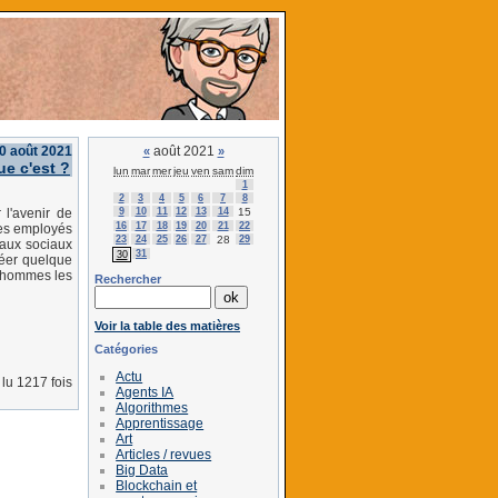
30 août 2021
août 2021
«
»
ue c'est ?
lun
mar
mer
jeu
ven
sam
dim
1
2
3
4
5
6
7
8
9
10
11
12
13
14
15
 l'avenir de
16
17
18
19
20
21
22
ses employés
23
24
25
26
27
28
29
eaux sociaux
31
30
réer quelque
s hommes les
Rechercher
Voir la table des matières
Catégories
Actu
lu 1217 fois
Agents IA
Algorithmes
Apprentissage
Art
Articles / revues
Big Data
Blockchain et