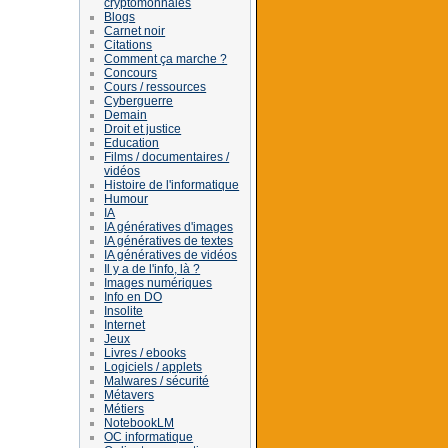
cryptomonnaies
Blogs
Carnet noir
Citations
Comment ça marche ?
Concours
Cours / ressources
Cyberguerre
Demain
Droit et justice
Education
Films / documentaires /
vidéos
Histoire de l'informatique
Humour
IA
IA génératives d'images
IA génératives de textes
IA génératives de vidéos
Il y a de l'info, là ?
Images numériques
Info en DO
Insolite
Internet
Jeux
Livres / ebooks
Logiciels / applets
Malwares / sécurité
Métavers
Métiers
NotebookLM
OC informatique