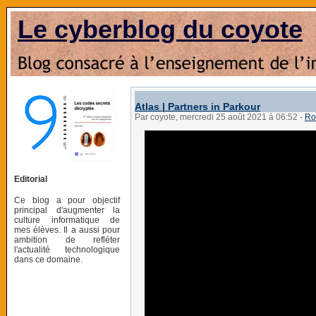
Le cyberblog du coyote
Atlas | Partners in Parkour
Par coyote, mercredi 25 août 2021 à 06:52
-
Ro
Editorial
Ce blog a pour objectif
principal d'augmenter la
culture informatique de
mes élèves. Il a aussi pour
ambition de refléter
l'actualité technologique
dans ce domaine.