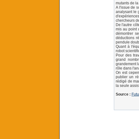
mutants de la 
A l'issue de 
analysant le 
d'expériences
chercheurs de 
De l'autre cô
mis au point 
démontrer se
déductions ré
pendule doubl
Quant à l'éq
robot scienti
Pour des trav
grand nombre
grandement la
rôle dans l'an
On est cepen
publier un ré
rédigé de man
la seule assis
Source :
Futu