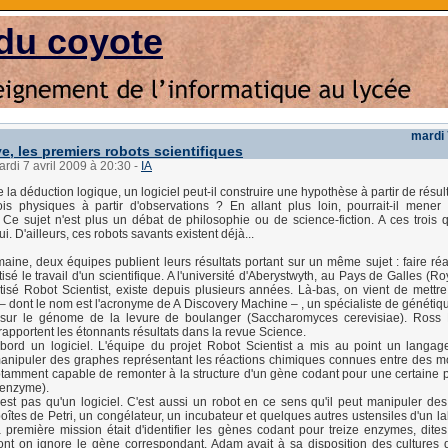
du coyote
mardi 
e, les premiers robots scientifiques
ardi 7 avril 2009 à 20:30
-
IA
e la déduction logique, un logiciel peut-il construire une hypothèse à partir de résult
ois physiques à partir d'observations ? En allant plus loin, pourrait-il mene
Ce sujet n'est plus un débat de philosophie ou de science-fiction. A ces trois q
i. D'ailleurs, ces robots savants existent déjà...
ne, deux équipes publient leurs résultats portant sur un même sujet : faire réa
isé le travail d'un scientifique. A l'université d'Aberystwyth, au Pays de Galles (
ptisé Robot Scientist, existe depuis plusieurs années. Là-bas, on vient de mettre
 dont le nom est l'acronyme de A Discovery Machine – , un spécialiste de génétiqu
ler sur le génome de la levure de boulanger (Saccharomyces cerevisiae). Ross
rapportent les étonnants résultats dans la revue Science.
ord un logiciel. L'équipe du projet Robot Scientist a mis au point un langage 
anipuler des graphes représentant les réactions chimiques connues entre des m
notamment capable de remonter à la structure d'un gène codant pour une certaine p
enzyme).
st pas qu'un logiciel. C'est aussi un robot en ce sens qu'il peut manipuler de
boîtes de Petri, un congélateur, un incubateur et quelques autres ustensiles d'un l
 première mission était d'identifier les gènes codant pour treize enzymes, dites
dont on ignore le gène correspondant. Adam avait à sa disposition des cultures d