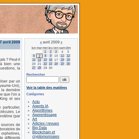
7 avril 2009
avril 2009
«
»
lun
mar
mer
jeu
ven
sam
dim
1
2
3
4
5
6
8
9
10
11
12
7
ats ? Peut-il
13
15
16
17
18
19
14
r à bien une
20
21
22
23
24
25
26
27
28
29
30
uestions, la
Rechercher
liser par un
Royaume-Uni),
Voir la table des matières
 la dernière
Catégories
e que l'on a
 King et ses
Actu
Agents IA
particulier,
Algorithmes
olécules. Le
Apprentissage
rotéine (par
Art
Articles / revues
s sources de
Big Data
aboratoire de
Blockchain et
 orphelines,
cryptomonnaies
e différents