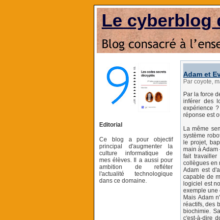
Le cyberblog 
Adam et Ev
Par coyote, m
Par la force d
inférer des l
expérience ? 
réponse est ou
Editorial
La même semai
système robot
Ce blog a pour objectif
le projet, ba
principal d'augmenter la
main à Adam –
culture informatique de
fait travail
mes élèves. Il a aussi pour
collègues en 
ambition de refléter
Adam est d'ab
l'actualité technologique
capable de m
dans ce domaine.
logiciel est 
exemple une 
Mais Adam n'e
réactifs, des 
biochimie. Sa
c'est-à-dire 