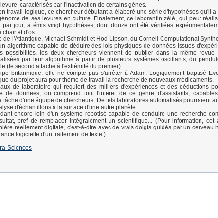
levure, caractérisés par l'inactivation de certains gènes.
son travail logique, ce chercheur débutant a élaboré une série d'hypothèses qu'il a
génome de ses levures en culture. Finalement, ce laborantin zélé, qui peut réalise
 par jour, a émis vingt hypothèses, dont douze ont été vérifiées expérimentale
chair et d'os.
té de l'Atlantique, Michael Schmidt et Hod Lipson, du Cornell Computational Synthe
un algorithme capable de déduire des lois physiques de données issues d'expér
s possibilités, les deux chercheurs viennent de publier dans la même revue 
alisées par leur algorithme à partir de plusieurs systèmes oscillants, du pendu
e (le second attaché à l'extrémité du premier).
uipe britannique, elle ne compte pas s'arrêter à Adam. Logiquement baptisé Ev
fique du projet aura pour thème de travail la recherche de nouveaux médicaments.
aux de laboratoire qui requiert des milliers d'expériences et des déductions po
 de données, on comprend tout l'intérêt de ce genre d'assistants, capables d
 tâche d'une équipe de chercheurs. De tels laboratoires automatisés pourraient au
alyse d'échantillons à la surface d'une autre planète.
dant encore loin d'un système robotisé capable de conduire une recherche com
sultat, bref de remplacer intégralement un scientifique... (Pour information, cet a
ière réellement digitale, c'est-à-dire avec de vrais doigts guidés par un cerveau
tance logicielle d'un traitement de texte.)
ra-Sciences