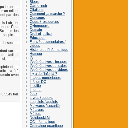
Blogs
Carnet noir
 pu tester en
Citations
r un millier
Comment ça marche ?
ment par des
Concours
Cours / ressources
sis Lab, ont
Cyberguerre
iences. Pour
Demain
Science les
Droit et justice
le simple au
Education
Films / documentaires /
e, le second
vidéos
Histoire de l'informatique
rtant sur un
Humour
e faciliter
IA
ssi jouer un
IA génératives d'images
IA génératives de textes
plète et de
IA génératives de vidéos
rticle a été
Il y a de l'info, là ?
 humain avec
Images numériques
Info en DO
Insolite
Internet
Jeux
lu 5549 fois
Livres / ebooks
Logiciels / applets
Malwares / sécurité
Métavers
Métiers
NotebookLM
OC informatique
Ordinateur quantique