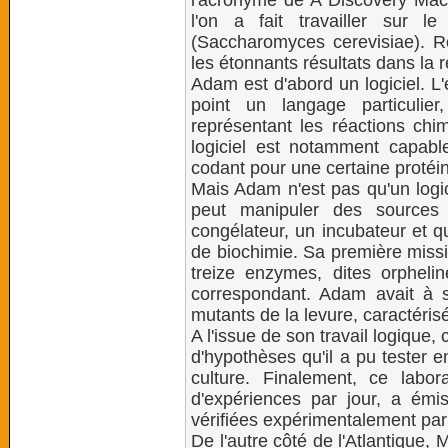
l'acronyme de A Discovery Mach
l'on a fait travailler sur 
(Saccharomyces cerevisiae). R
les étonnants résultats dans la 
Adam est d'abord un logiciel. L
point un langage particulie
représentant les réactions ch
logiciel est notamment capabl
codant pour une certaine proté
Mais Adam n'est pas qu'un logic
peut manipuler des sources 
congélateur, un incubateur et q
de biochimie. Sa première missio
treize enzymes, dites orphelin
correspondant. Adam avait à sa
mutants de la levure, caractérisé
A l'issue de son travail logique
d'hypothèses qu'il a pu tester 
culture. Finalement, ce labora
d'expériences par jour, a émi
vérifiées expérimentalement par
De l'autre côté de l'Atlantique,