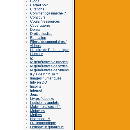
Blogs
Carnet noir
Citations
Comment ça marche ?
Concours
Cours / ressources
Cyberguerre
Demain
Droit et justice
Education
Films / documentaires /
vidéos
Histoire de l'informatique
Humour
IA
IA génératives d'images
IA génératives de textes
IA génératives de vidéos
Il y a de l'info, là ?
Images numériques
Info en DO
Insolite
Internet
Jeux
Livres / ebooks
Logiciels / applets
Malwares / sécurité
Métavers
Métiers
NotebookLM
OC informatique
Ordinateur quantique