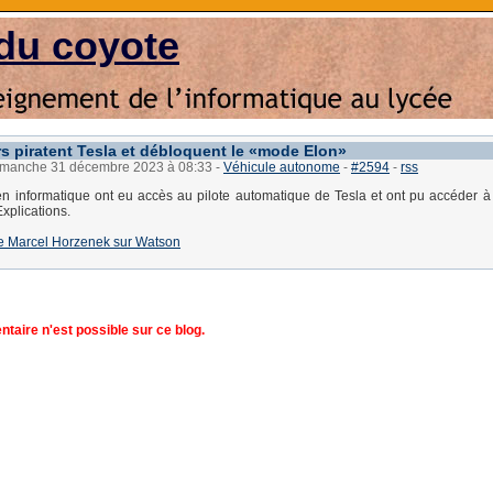
du coyote
s piratent Tesla et débloquent le «mode Elon»
dimanche 31 décembre 2023 à 08:33
-
Véhicule autonome
-
#2594
-
rss
n informatique ont eu accès au pilote automatique de Tesla et ont pu accéder à
Explications.
e de Marcel Horzenek sur Watson
aire n'est possible sur ce blog.