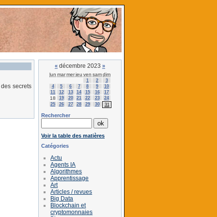
décembre 2023
«
»
lun
mar
mer
jeu
ven
sam
dim
1
2
3
 des secrets
4
5
6
7
8
9
10
11
12
13
14
15
16
17
18
19
20
21
22
23
24
25
26
27
28
29
30
31
Rechercher
Voir la table des matières
Catégories
Actu
Agents IA
Algorithmes
Apprentissage
Art
Articles / revues
Big Data
Blockchain et
cryptomonnaies