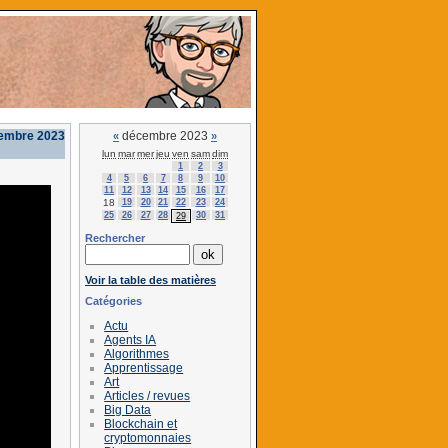
cembre 2023
décembre 2023
«
»
lun
mar
mer
jeu
ven
sam
dim
1
2
3
4
5
6
7
8
9
10
11
12
13
14
15
16
17
18
19
20
21
22
23
24
25
26
27
28
30
31
29
Rechercher
Voir la table des matières
Catégories
Actu
Agents IA
Algorithmes
Apprentissage
Art
Articles / revues
Big Data
Blockchain et
cryptomonnaies