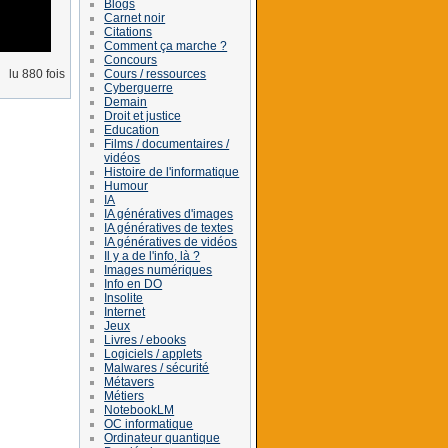
Blogs
Carnet noir
Citations
Comment ça marche ?
Concours
Cours / ressources
lu 880 fois
Cyberguerre
Demain
Droit et justice
Education
Films / documentaires /
vidéos
Histoire de l'informatique
Humour
IA
IA génératives d'images
IA génératives de textes
IA génératives de vidéos
Il y a de l'info, là ?
Images numériques
Info en DO
Insolite
Internet
Jeux
Livres / ebooks
Logiciels / applets
Malwares / sécurité
Métavers
Métiers
NotebookLM
OC informatique
Ordinateur quantique