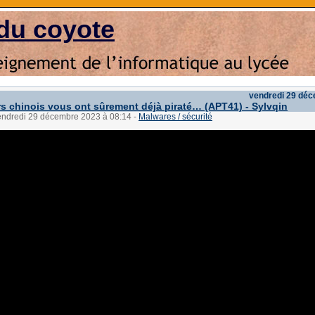
du coyote
vendredi 29 dé
s chinois vous ont sûrement déjà piraté… (APT41) - Sylvqin
vendredi 29 décembre 2023 à 08:14
-
Malwares / sécurité