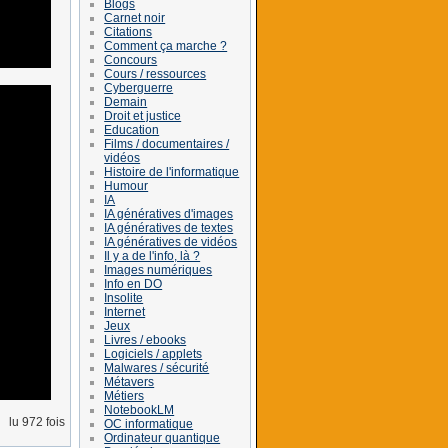
Blogs
Carnet noir
Citations
Comment ça marche ?
Concours
Cours / ressources
Cyberguerre
Demain
Droit et justice
Education
Films / documentaires /
vidéos
Histoire de l'informatique
Humour
IA
IA génératives d'images
IA génératives de textes
IA génératives de vidéos
Il y a de l'info, là ?
Images numériques
Info en DO
Insolite
Internet
Jeux
Livres / ebooks
Logiciels / applets
Malwares / sécurité
Métavers
Métiers
NotebookLM
lu 972 fois
OC informatique
Ordinateur quantique