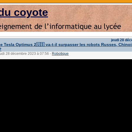
du coyote
jeudi 28 dé
le Tesla Optimus 2🇺🇸 va-t-il surpasser les robots Russes, Chinoi
?
jeudi 28 décembre 2023 à 07:56
-
Robotique