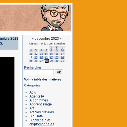
cembre 2023
décembre 2023
«
»
s,
lun
mar
mer
jeu
ven
sam
dim
1
2
3
4
5
6
7
8
9
10
11
12
13
14
15
16
17
18
19
20
21
22
23
24
25
26
27
29
30
31
28
Rechercher
Voir la table des matières
Catégories
Actu
Agents IA
Algorithmes
Apprentissage
Art
Articles / revues
Big Data
Blockchain et
cryptomonnaies