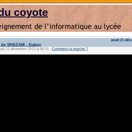
du coyote
jeudi 21 dé
e de SHAZAM - Gabor
jeudi 21 décembre 2023 à 06:51
-
Comment ça marche ?