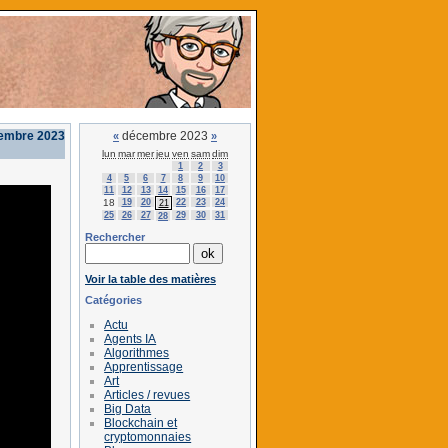
cembre 2023
décembre 2023
«
»
lun
mar
mer
jeu
ven
sam
dim
1
2
3
4
5
6
7
8
9
10
11
12
13
14
15
16
17
18
19
20
22
23
24
21
25
26
27
29
30
31
28
Rechercher
Voir la table des matières
Catégories
Actu
Agents IA
Algorithmes
Apprentissage
Art
Articles / revues
Big Data
Blockchain et
cryptomonnaies