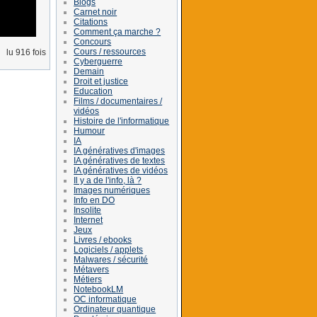
Blogs
Carnet noir
Citations
Comment ça marche ?
Concours
Cours / ressources
lu 916 fois
Cyberguerre
Demain
Droit et justice
Education
Films / documentaires /
vidéos
Histoire de l'informatique
Humour
IA
IA génératives d'images
IA génératives de textes
IA génératives de vidéos
Il y a de l'info, là ?
Images numériques
Info en DO
Insolite
Internet
Jeux
Livres / ebooks
Logiciels / applets
Malwares / sécurité
Métavers
Métiers
NotebookLM
OC informatique
Ordinateur quantique