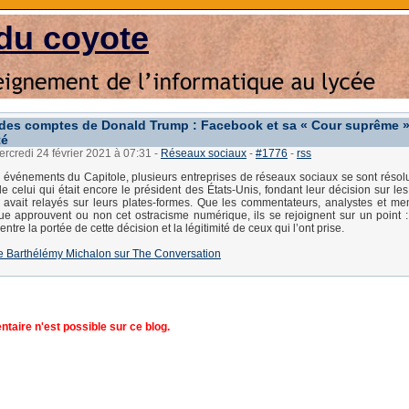
du coyote
des comptes de Donald Trump : Facebook et sa « Cour suprême »
té
ercredi 24 février 2021 à 07:31
-
Réseaux sociaux
-
#1776
-
rss
s événements du Capitole, plusieurs entreprises de réseaux sociaux se sont résol
e celui qui était encore le président des États-Unis, fondant leur décision sur les
l avait relayés sur leurs plates-formes. Que les commentateurs, analystes et m
que approuvent ou non cet ostracisme numérique, ils se rejoignent sur un point : 
entre la portée de cette décision et la légitimité de ceux qui l’ont prise.
e de Barthélémy Michalon sur The Conversation
aire n'est possible sur ce blog.