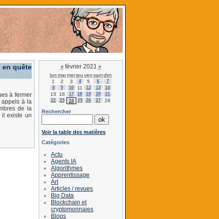
 en quête
février 2021
«
»
lun
mar
mer
jeu
ven
sam
dim
1
2
3
4
5
6
7
8
9
10
11
12
13
14
15
16
17
18
19
20
21
ues à fermer
22
23
25
26
27
28
24
 appels à la
embres de la
Rechercher
il existe un
Voir la table des matières
Catégories
Actu
Agents IA
Algorithmes
Apprentissage
Art
Articles / revues
Big Data
Blockchain et
cryptomonnaies
Blogs