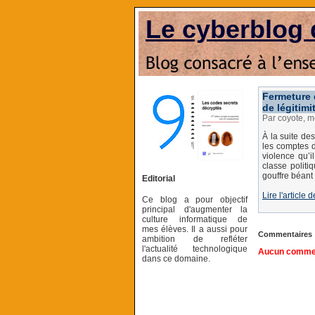
Le cyberblog 
Fermeture 
de légitimi
Par coyote, m
À la suite de
les comptes d
violence qu’i
classe politi
gouffre béant 
Editorial
Lire l'articl
Ce blog a pour objectif
principal d'augmenter la
culture informatique de
mes élèves. Il a aussi pour
Commentaires
ambition de refléter
l'actualité technologique
Aucun comment
dans ce domaine.