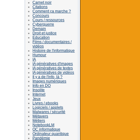
Carnet noir
Citations
Comment ça marche ?
Concours
Cours / ressources
Cyberguerre
Demain
Droit et justice
Education
Films / documentaires /
vidéos
Histoire de l'informatique
Humour
IA
IA génératives d'images
IA génératives de textes
IA génératives de vidéos
Il y a de l'info, là ?
Images numériques
Info en DO
Insolite
Internet
Jeux
Livres / ebooks
Logiciels / applets
Malwares / sécurité
Métavers
Métiers
NotebookLM
OC informatique
Ordinateur quantique
Pandémie