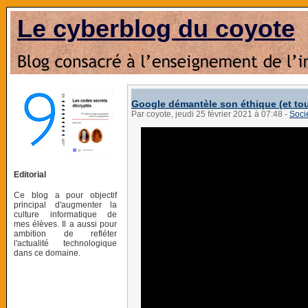
Le cyberblog du coyote
Google démantèle son éthique (et tout
Par coyote, jeudi 25 février 2021 à 07:48
-
Socié
Editorial
Ce blog a pour objectif
principal d'augmenter la
culture informatique de
mes élèves. Il a aussi pour
ambition de refléter
l'actualité technologique
dans ce domaine.