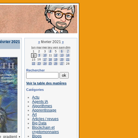
février 2021
février 2021
«
»
lun
mar
mer
jeu
ven
sam
dim
1
2
3
4
5
6
7
9
10
11
12
13
14
8
16
15
17
18
19
20
21
22
23
24
25
26
27
28
Rechercher
Voir la table des matières
Catégories
Actu
Agents IA
Algorithmes
Apprentissage
Art
Articles / revues
Big Data
Blockchain et
cryptomonnaies
Blogs
 gradient •