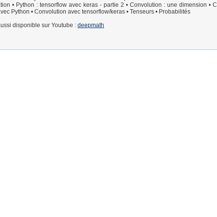
ion • Python : tensorflow avec keras - partie 2 • Convolution : une dimension • C
vec Python • Convolution avec tensorflow/keras • Tenseurs • Probabilités
aussi disponible sur Youtube :
deepmath