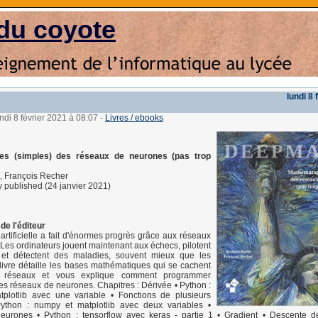
du coyote
lundi 8 
undi 8 février 2021 à 08:07
-
Livres / ebooks
es (simples) des réseaux de neurones (pas trop
, François Recher
 published (24 janvier 2021)
de l'éditeur
 artificielle a fait d'énormes progrès grâce aux réseaux
Les ordinateurs jouent maintenant aux échecs, pilotent
 et détectent des maladies, souvent mieux que les
ivre détaille les bases mathématiques qui se cachent
s réseaux et vous explique comment programmer
s réseaux de neurones. Chapitres : Dérivée • Python :
plotlib avec une variable • Fonctions de plusieurs
Python : numpy et matplotlib avec deux variables •
urones • Python : tensorflow avec keras - partie 1 • Gradient • Descente de