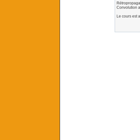
Rétropropagat
Convolution a
Le cours est 