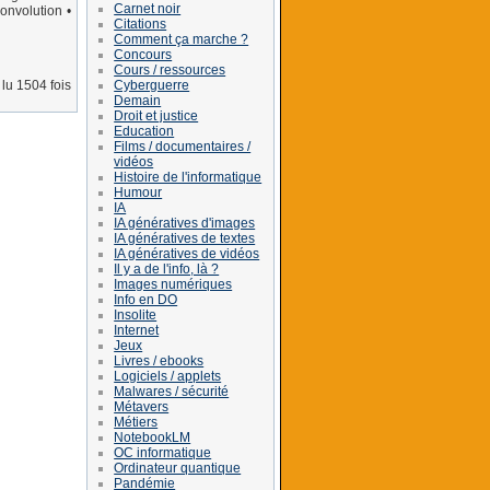
Carnet noir
onvolution •
Citations
Comment ça marche ?
Concours
Cours / ressources
Cyberguerre
lu 1504 fois
Demain
Droit et justice
Education
Films / documentaires /
vidéos
Histoire de l'informatique
Humour
IA
IA génératives d'images
IA génératives de textes
IA génératives de vidéos
Il y a de l'info, là ?
Images numériques
Info en DO
Insolite
Internet
Jeux
Livres / ebooks
Logiciels / applets
Malwares / sécurité
Métavers
Métiers
NotebookLM
OC informatique
Ordinateur quantique
Pandémie