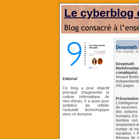
Le cyberblog 
Deepmath
Par coyote, l
Deepmath
Mathématiqu
compliqués)
Arnaud Bodin
Editorial
Independently
342 pages
Ce blog a pour objectif
principal d'augmenter la
culture informatique de
Présentation 
mes élèves. Il a aussi pour
L'intelligence
ambition de refléter
de neurones. 
l'actualité technologique
des voitures
dans ce domaine.
humains !Ce l
derrière ce
simplement de
numpy et mat
variables • 
Réseau de ne