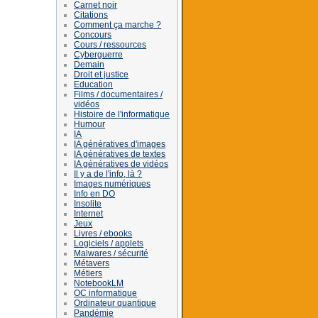
Carnet noir
Citations
Comment ça marche ?
Concours
Cours / ressources
Cyberguerre
Demain
Droit et justice
Education
Films / documentaires /
vidéos
Histoire de l'informatique
Humour
IA
IA génératives d'images
IA génératives de textes
IA génératives de vidéos
Il y a de l'info, là ?
Images numériques
Info en DO
Insolite
Internet
Jeux
Livres / ebooks
Logiciels / applets
Malwares / sécurité
Métavers
Métiers
NotebookLM
OC informatique
Ordinateur quantique
Pandémie