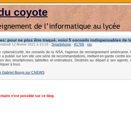
du coyote
s: pour ne plus être traqué, voici 5 conseils indispensables de 
endredi 12 février 2021 à 13:16
-
Smartphone
-
#1766
-
rss
 cybersécurité, les conseils de la NSA, l'agence de renseignement américaine, fo
e a publié sur son site une série de recommandations, mettant en garde contre les 
tion des smartphones, tablettes et ordinateurs. Destinés au départ à ses agents, 
liquer à tous.
e de Gabriel Bouys sur CNEWS
aire n'est possible sur ce blog.