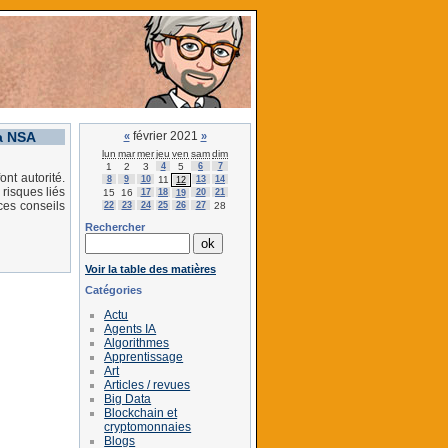
la NSA
février 2021
«
»
lun
mar
mer
jeu
ven
sam
dim
1
2
3
4
5
6
7
nt autorité.
8
9
10
11
13
14
12
risques liés
15
16
17
18
20
21
19
ces conseils
22
23
24
25
26
27
28
Rechercher
Voir la table des matières
Catégories
Actu
Agents IA
Algorithmes
Apprentissage
Art
Articles / revues
Big Data
Blockchain et
cryptomonnaies
Blogs