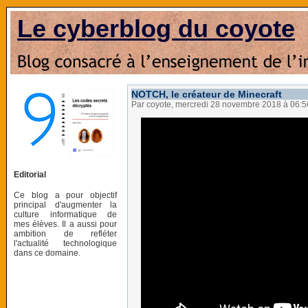
Le cyberblog du coyote
NOTCH, le créateur de Minecraft
Par coyote, mercredi 28 novembre 2018 à 06:
Editorial
Ce blog a pour objectif
principal d'augmenter la
culture informatique de
mes élèves. Il a aussi pour
ambition de refléter
l'actualité technologique
dans ce domaine.