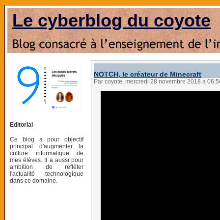
Le cyberblog du coyote
NOTCH, le créateur de Minecraft
Par coyote, mercredi 28 novembre 2018 à 06:
Editorial
Ce blog a pour objectif
principal d'augmenter la
culture informatique de
mes élèves. Il a aussi pour
ambition de refléter
l'actualité technologique
dans ce domaine.