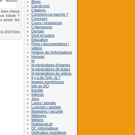
Blogs
Carnet noir
Citations
s bien mieux
Comment ça marche ?
aux robots ?
Concours
us poser les
Cours / ressources
Cyberguerre
Demain
lu 2023 fois
Droit et justice
Education
Films / documentaires /
vidéos
Histoire de l'informatique
Humour
IA
IA génératives d'images
IA génératives de textes
IA génératives de vidéos
Il y a de l'info, là ?
Images numériques
Info en DO
Insolite
Internet
Jeux
Livres / ebooks
Logiciels / applets
Malwares / sécurité
Métavers
Métiers
NotebookLM
OC informatique
Ordinateur quantique