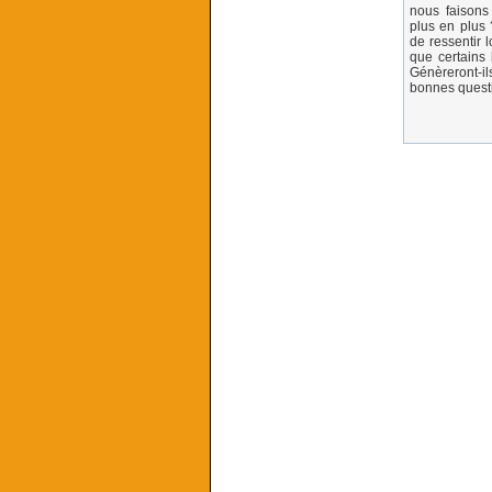
nous faisons
plus en plus
de ressentir 
que certains
Génèreront-il
bonnes questi