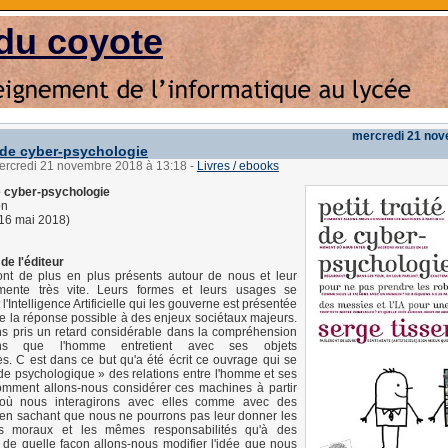
du coyote
mercredi 21 no
é de cyber-psychologie
mercredi 21 novembre 2018 à 13:18
-
Livres / ebooks
de cyber-psychologie
on
16 mai 2018)
de l'éditeur
ont de plus en plus présents autour de nous et leur
ente très vite. Leurs formes et leurs usages se
t l'Intelligence Artificielle qui les gouverne est présentée
 la réponse possible à des enjeux sociétaux majeurs.
ns pris un retard considérable dans la compréhension
ons que l'homme entretient avec ses objets
s. C est dans ce but qu'a été écrit ce ouvrage qui se
de psychologique » des relations entre l'homme et ses
mment allons-nous considérer ces machines à partir
ù nous interagirons avec elles comme avec des
 en sachant que nous ne pourrons pas leur donner les
s moraux et les mêmes responsabilités qu'à des
de quelle façon allons-nous modifier l'idée que nous