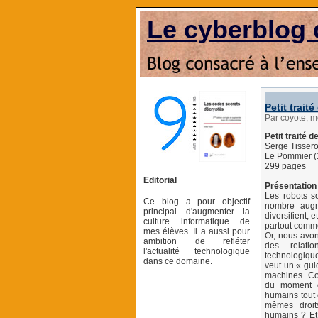
Le cyberblog 
Petit trait
Par coyote, 
Petit traité 
Serge Tisser
Le Pommier (
299 pages
Editorial
Présentation 
Les robots s
Ce blog a pour objectif
nombre augm
principal d'augmenter la
diversifient, e
culture informatique de
partout comme
mes élèves. Il a aussi pour
Or, nous avo
ambition de refléter
des relati
l'actualité technologique
technologique
dans ce domaine.
veut un « gui
machines. Co
du moment o
humains tout
mêmes droit
humains ? Et 