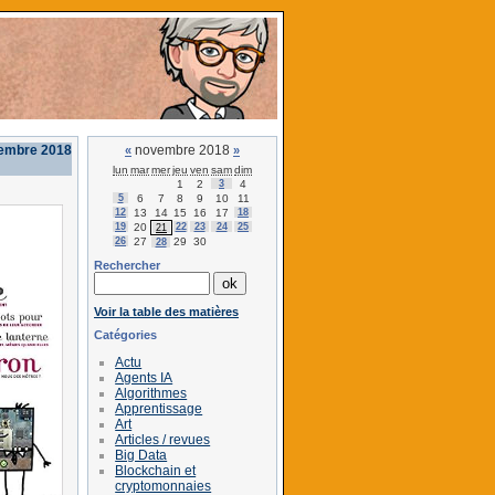
vembre 2018
novembre 2018
«
»
lun
mar
mer
jeu
ven
sam
dim
1
2
3
4
5
6
7
8
9
10
11
12
13
14
15
16
17
18
19
20
22
23
24
25
21
26
27
29
30
28
Rechercher
Voir la table des matières
Catégories
Actu
Agents IA
Algorithmes
Apprentissage
Art
Articles / revues
Big Data
Blockchain et
cryptomonnaies