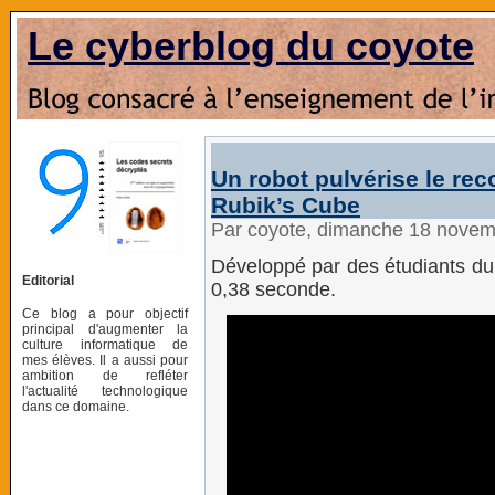
Le cyberblog du coyote
Un robot pulvérise le rec
Rubik’s Cube
Par coyote, dimanche 18 nove
Développé par des étudiants du 
Editorial
0,38 seconde.
Ce blog a pour objectif
principal d'augmenter la
culture informatique de
mes élèves. Il a aussi pour
ambition de refléter
l'actualité technologique
dans ce domaine.