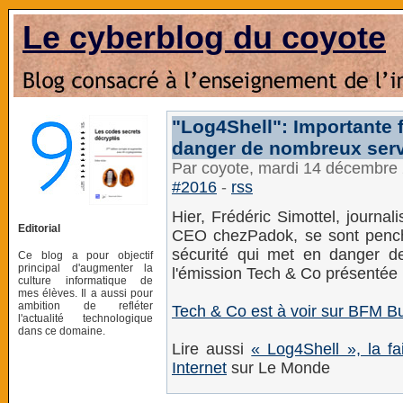
Le cyberblog du coyote
"Log4Shell": Importante f
danger de nombreux serve
Par coyote, mardi 14 décembre
#2016
-
rss
Hier, Frédéric Simottel, journa
Editorial
CEO chezPadok, se sont penchés
sécurité qui met en danger d
Ce blog a pour objectif
principal d'augmenter la
l'émission Tech & Co présentée 
culture informatique de
mes élèves. Il a aussi pour
ambition de refléter
Tech & Co est à voir sur BFM B
l'actualité technologique
dans ce domaine.
Lire aussi
« Log4Shell », la fa
Internet
sur Le Monde