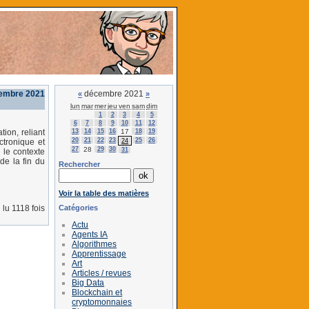
cembre 2021
décembre 2021
«
»
lun
mar
mer
jeu
ven
sam
dim
1
2
3
4
5
6
7
8
9
10
11
12
13
14
15
16
17
18
19
ion, reliant
20
21
22
23
25
26
24
ctronique et
27
28
29
30
31
 le contexte
de la fin du
Rechercher
Voir la table des matières
Catégories
lu 1118 fois
Actu
Agents IA
Algorithmes
Apprentissage
Art
Articles / revues
Big Data
Blockchain et
cryptomonnaies