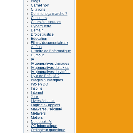
Blogs
Carnet noir
Citations
Comment ça marche ?
Concours
Cours / ressources
Cyberguerre
Demain
Droit et justice
Education
Films / documentaires /
vidéos
Histoire de l'informatique
Humour
IA
IA génératives d'images
IA génératives de textes
IA génératives de vidéos
Il y a de l'info, là ?
Images numériques
Info en DO
Insolite
Internet
Jeux
Livres / ebooks
Logiciels / applets
Malwares / sécurité
Métavers
Métiers
NotebookLM
OC informatique
Ordinateur quantique