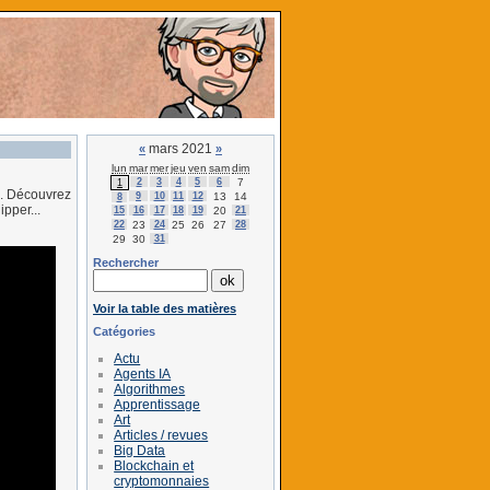
mars 2021
«
»
lun
mar
mer
jeu
ven
sam
dim
2
3
4
5
6
7
1
. Découvrez
9
10
11
12
13
14
8
ipper...
15
16
17
18
19
20
21
22
23
24
25
26
27
28
29
30
31
Rechercher
Voir la table des matières
Catégories
Actu
Agents IA
Algorithmes
Apprentissage
Art
Articles / revues
Big Data
Blockchain et
cryptomonnaies