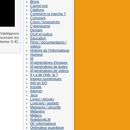
Blogs
Carnet noir
Citations
Comment ça marche ?
Concours
Cours / ressources
Cyberguerre
Demain
intelligence
Droit et justice
scrivant les
Education
lienne D-ID,
Films / documentaires /
vidéos
Histoire de l'informatique
Humour
IA
IA génératives d'images
IA génératives de textes
IA génératives de vidéos
Il y a de l'info, là ?
Images numériques
Info en DO
Insolite
Internet
Jeux
Livres / ebooks
Logiciels / applets
Malwares / sécurité
Métavers
Métiers
NotebookLM
OC informatique
Ordinateur quantique