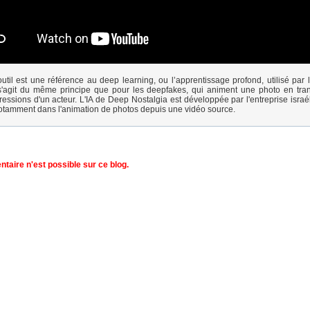
util est une référence au deep learning, ou l’apprentissage profond, utilisé par l'
 Il s'agit du même principe que pour les deepfakes, qui animent une photo en tran
ressions d'un acteur. L'IA de Deep Nostalgia est développée par l'entreprise israé
otamment dans l'animation de photos depuis une vidéo source.
aire n'est possible sur ce blog.