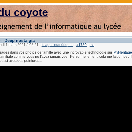
du coyote
 - Deep nostalgia
undi 1 mars 2021 à 08:21
-
Images numériques
-
#1780
-
rss
sages dans vos photos de famille avec une incroyable technologie sur
MyHeritage
 familiale comme vous ne l'avez jamais vue ! Personnellement, cela me fait un peu fl
ussi avec des peintures...