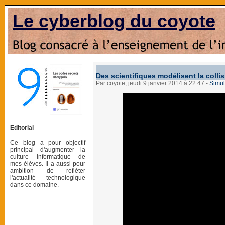
Le cyberblog du coyote
Des scientifiques modélisent la colli
Par coyote, jeudi 9 janvier 2014 à 22:47
-
Simul
Editorial
Ce blog a pour objectif
principal d'augmenter la
culture informatique de
mes élèves. Il a aussi pour
ambition de refléter
l'actualité technologique
dans ce domaine.