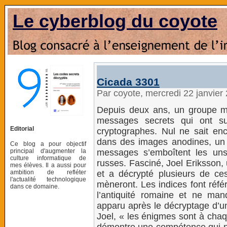
Le cyberblog du coyote
Cicada 3301
Par coyote, mercredi 22 janvier
Depuis deux ans, un groupe mys
messages secrets qui ont su
Editorial
cryptographes. Nul ne sait en
dans des images anodines, un
Ce blog a pour objectif
principal d'augmenter la
messages s’emboîtent les un
culture informatique de
russes. Fasciné, Joel Eriksson, 
mes élèves. Il a aussi pour
ambition de refléter
et a décrypté plusieurs de ces
l'actualité technologique
mèneront. Les indices font réf
dans ce domaine.
l’antiquité romaine et ne m
apparu après le décryptage d’u
Joel, « les énigmes sont à chaq