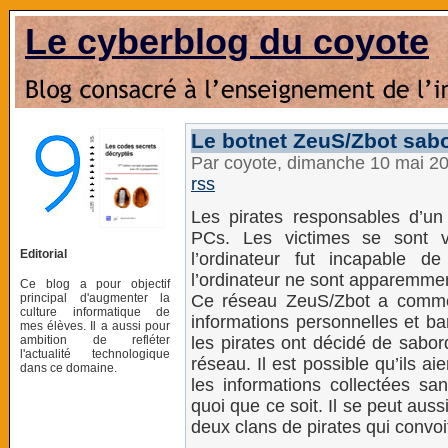
Le cyberblog du coyote
Le botnet ZeuS/Zbot sab
Par coyote, dimanche 10 mai 2
rss
Les pirates responsables d’u
PCs. Les victimes se sont v
Editorial
l’ordinateur fut incapable 
l’ordinateur ne sont apparemmen
Ce blog a pour objectif
principal d'augmenter la
Ce réseau ZeuS/Zbot a commen
culture informatique de
informations personnelles et ba
mes élèves. Il a aussi pour
ambition de refléter
les pirates ont décidé de sabo
l'actualité technologique
réseau. Il est possible qu’ils a
dans ce domaine.
les informations collectées sa
quoi que ce soit. Il se peut auss
deux clans de pirates qui convoi