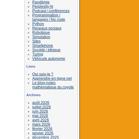
Pandémie
Perplexity AI
Podcast / conférences
Programmation /
langages / No code
Python
Réseaux sociaux
Robotique
Simulation
Sites
Smartphone
Société / éthique
Turing
Véhicule autonome
Liens
Qui suis-je ?
Apprendre-en-ligne.net
Le blog-notes
mathématique du coyote
Archives
août 2026
juillet 2026
juin 2026
mai 2026
avril 2026
mars 2026
février 2026
janvier 2026
décembre 2025