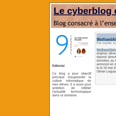
Le cyberblog 
Wolfram|A
Par coyote, l
Wolfram|Alph
engine) déve
répond direct
données, au l
annoncé en ma
Editorial
le le 16 mai 
Olivier Legua
Ce blog a pour objectif
principal d'augmenter la
culture informatique de
mes élèves. Il a aussi pour
ambition de refléter
l'actualité technologique
dans ce domaine.