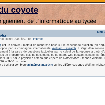
du coyote
lundi
lpha
undi 18 mai 2009 à 07:49
-
Internet
a
est un nouveau moteur de recherche basé sur le concept de question (en angl
loppé par la compagnie internationale
Wolfram Research
. Il s'agit d'un service
ement à la saisie de questions factuelles par le calcul de la réponse à partir d
ieu de procurer une liste de documents ou de pages web pouvant contenir la répon
rs 2009 par le physicien britannique et père de
Mathematica
Stephen Wolfram. Il
2009 à 3h00 du matin.
y a écrit sur son blog
un intéressant article
sur les différences entre Wolfram|Alpha 