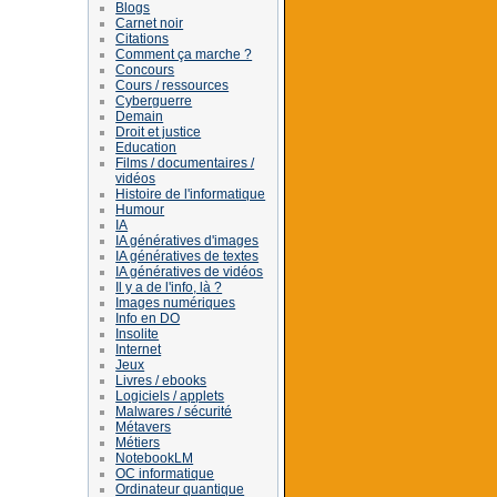
Blogs
Carnet noir
Citations
Comment ça marche ?
Concours
Cours / ressources
Cyberguerre
Demain
Droit et justice
Education
Films / documentaires /
vidéos
Histoire de l'informatique
Humour
IA
IA génératives d'images
IA génératives de textes
IA génératives de vidéos
Il y a de l'info, là ?
Images numériques
Info en DO
Insolite
Internet
Jeux
Livres / ebooks
Logiciels / applets
Malwares / sécurité
Métavers
Métiers
NotebookLM
OC informatique
Ordinateur quantique