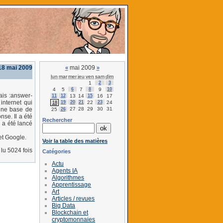
 18 mai 2009
mai 2009
«
»
lun
mar
mer
jeu
ven
sam
dim
1
2
3
4
5
6
7
8
9
10
ais :answer-
11
12
13
14
15
16
17
 internet qui
19
20
21
22
23
24
18
27
28
29
30
31
'une base de
25
26
se. Il a été
Rechercher
 a été lancé
et Google.
Voir la table des matières
lu 5024 fois
Catégories
Actu
Agents IA
Algorithmes
Apprentissage
Art
Articles / revues
Big Data
Blockchain et
cryptomonnaies