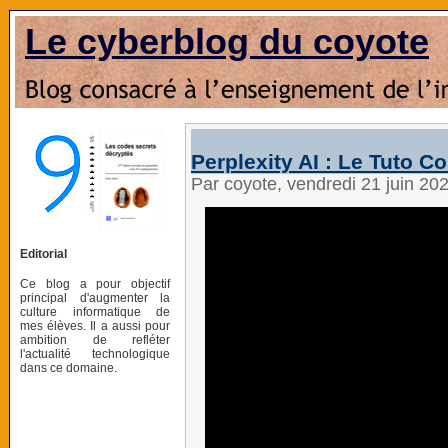
Le cyberblog du coyote
Perplexity AI : Le Tuto C
Par coyote, vendredi 21 juin 20
Editorial
Ce blog a pour objectif
principal d'augmenter la
culture informatique de
mes élèves. Il a aussi pour
ambition de refléter
l'actualité technologique
dans ce domaine.