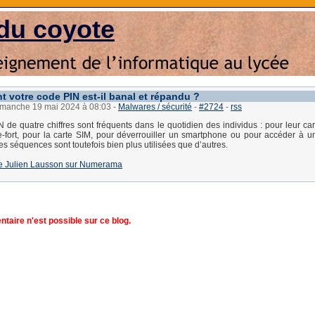
du coyote
t votre code PIN est-il banal et répandu ?
dimanche 19 mai 2024 à 08:03
-
Malwares / sécurité
-
#2724
-
rss
 de quatre chiffres sont fréquents dans le quotidien des individus : pour leur car
e-fort, pour la carte SIM, pour déverrouiller un smartphone ou pour accéder à u
es séquences sont toutefois bien plus utilisées que d’autres.
e de Julien Lausson sur Numerama
aire n'est possible sur ce blog.