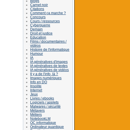
Blogs
Carnet noir
Citations
Comment ça marche ?
Concours
Cours / ressources
Cyberguerre
Demain
Droit et justice
Education
Films / documentaires /
vidéos
Histoire de l'informatique
Humour
IA
IA génératives d'images
IA génératives de textes
IA génératives de vidéos
Il y a de l'info, là ?
Images numériques
Info en DO
Insolite
Internet
Jeux
Livres / ebooks
Logiciels / applets
Malwares / sécurité
Métavers
Métiers
NotebookLM
OC informatique
Ordinateur quantique