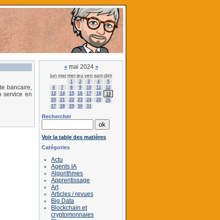
mai 2024
«
»
lun
mar
mer
jeu
ven
sam
dim
1
2
3
4
5
te bancaire,
6
7
8
9
10
11
12
13
14
15
16
17
18
n service en
19
20
21
22
23
24
25
26
27
28
29
30
31
Rechercher
Voir la table des matières
Catégories
Actu
Agents IA
Algorithmes
Apprentissage
Art
Articles / revues
Big Data
Blockchain et
cryptomonnaies