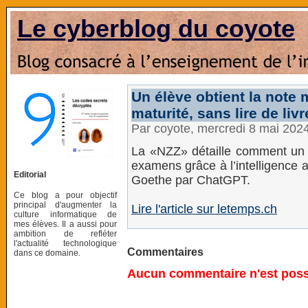
Le cyberblog du coyote
Un élève obtient la note
maturité, sans lire de li
Par coyote, mercredi 8 mai 202
La «NZZ» détaille comment un j
examens grâce à l’intelligence art
Editorial
Goethe par ChatGPT.
Ce blog a pour objectif
principal d'augmenter la
Lire l'article sur letemps.ch
culture informatique de
mes élèves. Il a aussi pour
ambition de refléter
l'actualité technologique
Commentaires
dans ce domaine.
Aucun commentaire n'est possi