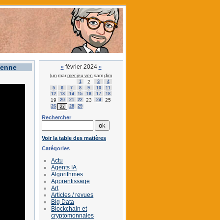
lenne
février 2024
«
»
lun
mar
mer
jeu
ven
sam
dim
1
2
3
4
5
6
7
8
9
10
11
12
13
14
15
16
17
18
19
20
21
22
23
24
25
26
28
29
27
Rechercher
Voir la table des matières
Catégories
Actu
Agents IA
Algorithmes
Apprentissage
Art
Articles / revues
Big Data
Blockchain et
cryptomonnaies