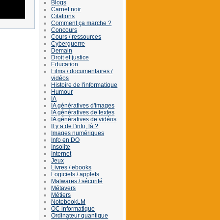
Blogs
Carnet noir
Citations
Comment ça marche ?
Concours
Cours / ressources
Cyberguerre
Demain
Droit et justice
Education
Films / documentaires /
vidéos
Histoire de l'informatique
Humour
IA
IA génératives d'images
IA génératives de textes
IA génératives de vidéos
Il y a de l'info, là ?
Images numériques
Info en DO
Insolite
Internet
Jeux
Livres / ebooks
Logiciels / applets
Malwares / sécurité
Métavers
Métiers
NotebookLM
OC informatique
Ordinateur quantique