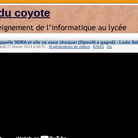
du coyote
'appelle SORA et elle va vous choquer (OpenAI a gagné) - Ludo Sa
ardi 27 février 2024 à 06:51
-
IA génératives de vidéos
-
#2643
-
rss