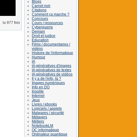
Blogs
Carnet noir
Citations
Comment ça marche ?
Concours
lu 977 fois
Cours / ressources
Cyberguerre
Demain
Droit et justice
Education
Films / documentaires /
vidéos
Histoire de l'informatique
Humour
IA
IA génératives d'images
IA génératives de textes
IA génératives de vidéos
Il y a de l'info, là ?
Images numériques
Info en DO
Insolite
Internet
Jeux
Livres / ebooks
Logiciels / applets
Malwares / sécurité
Métavers
Métiers
NotebookLM
OC informatique
Ordinateur quantique