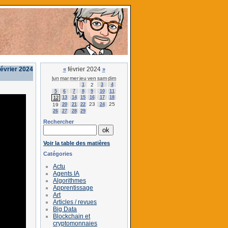
février 2024
février 2024
«
»
lun
mar
mer
jeu
ven
sam
dim
1
2
3
4
5
6
7
8
9
10
11
13
14
15
16
17
18
12
23
25
19
20
21
22
24
26
27
28
29
Rechercher
Voir la table des matières
Catégories
Actu
Agents IA
Algorithmes
Apprentissage
Art
Articles / revues
Big Data
Blockchain et
cryptomonnaies