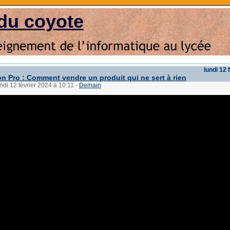
du coyote
lundi 12 
on Pro : Comment vendre un produit qui ne sert à rien
undi 12 février 2024 à 10:11
-
Demain