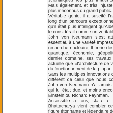
scientifiques les plus influents
Mais également, et très injuste
plus méconnus du grand public.
Véritable génie, il a suscité l
long d’un parcours exceptionn
qu’il était plus intelligent qu’Al
le considérait comme un véritabl
John von Neumann s’est atta
essentiel, à une variété impres
recherche nucléaire, théorie de
quantique, économie, géopoliti
dernier domaine, ses travaux o
actuelle que «l’architecture d
du fonctionnement de la plupart
Sans les multiples innovations do
différent de celui que nous c
John von Neumann n’a jamais b
qui lui était due, et moins enc
Einstein ou Richard Feynman.
Accessible à tous, claire et
Bhattacharya vient combler cet
figure étonnante et légendaire 