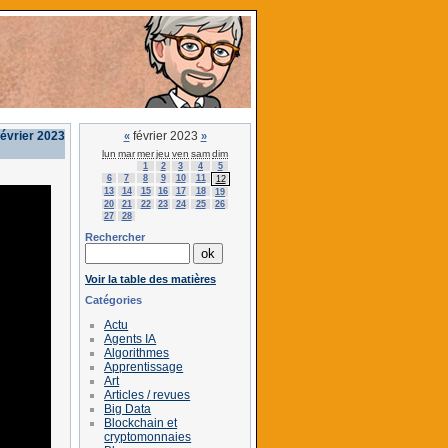
évrier 2023
février 2023
«
»
lun
mar
mer
jeu
ven
sam
dim
1
2
3
4
5
6
7
8
9
10
11
12
13
14
15
16
17
18
19
20
21
22
23
24
25
26
27
28
Rechercher
Voir la table des matières
Catégories
Actu
Agents IA
Algorithmes
Apprentissage
Art
Articles / revues
Big Data
Blockchain et
cryptomonnaies