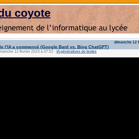
du coyote
dimanche 12 f
de l’IA a commencé (Google Bard vs. Bing ChatGPT)
imanche 12 février 2023 à 07:52
-
IA génératives de textes