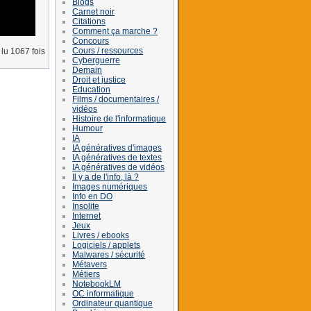
Blogs
Carnet noir
Citations
Comment ça marche ?
Concours
Cours / ressources
lu 1067 fois
Cyberguerre
Demain
Droit et justice
Education
Films / documentaires /
vidéos
Histoire de l'informatique
Humour
IA
IA génératives d'images
IA génératives de textes
IA génératives de vidéos
Il y a de l'info, là ?
Images numériques
Info en DO
Insolite
Internet
Jeux
Livres / ebooks
Logiciels / applets
Malwares / sécurité
Métavers
Métiers
NotebookLM
OC informatique
Ordinateur quantique