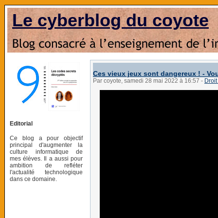
Le cyberblog du coyote
Ces vieux jeux sont dangereux ! - Vou
Par coyote, samedi 28 mai 2022 à 16:57
-
Droit
Editorial
Ce blog a pour objectif
principal d'augmenter la
culture informatique de
mes élèves. Il a aussi pour
ambition de refléter
l'actualité technologique
dans ce domaine.