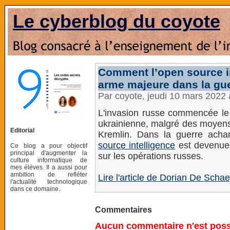
Le cyberblog du coyote
Comment l’open source i
arme majeure dans la gue
Par coyote, jeudi 10 mars 2022
L'invasion russe commencée le 2
ukrainienne, malgré des moyens
Editorial
Kremlin. Dans la guerre achar
source intelligence
est devenue 
Ce blog a pour objectif
principal d'augmenter la
sur les opérations russes.
culture informatique de
mes élèves. Il a aussi pour
ambition de refléter
Lire l'article de Dorian De Sch
l'actualité technologique
dans ce domaine.
Commentaires
Aucun commentaire n'est possi