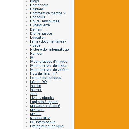
Blogs
Carnet noir
Citations
Comment ça marche ?
Concours
Cours / ressources
Cyberguerre
Demain
Droit et justice
Education
Films / documentaires /
vidéos
Histoire de l'informatique
Humour
IA
IA génératives d'images
IA génératives de textes
IA génératives de vidéos
Il y a de l'info, là ?
Images numériques
Info en DO
Insolite
Internet
Jeux
Livres / ebooks
Logiciels / applets
Malwares / sécurité
Métavers
Métiers
NotebookLM
OC informatique
Ordinateur quantique