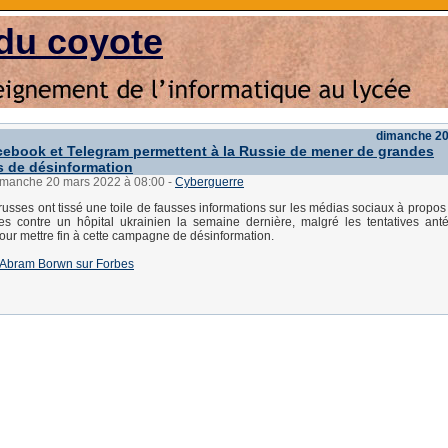
du coyote
dimanche 20
acebook et Telegram permettent à la Russie de mener de grandes
 de désinformation
dimanche 20 mars 2022 à 08:00
-
Cyberguerre
 russes ont tissé une toile de fausses informations sur les médias sociaux à propos
es contre un hôpital ukrainien la semaine dernière, malgré les tentatives ant
our mettre fin à cette campagne de désinformation.
e d'Abram Borwn sur Forbes