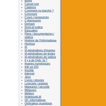
Blogs
Carnet noir
Citations
Comment ça marche ?
Concours
Cours / ressources
Cyberguerre
Demain
Droit et justice
Education
Films / documentaires /
vidéos
Histoire de l'informatique
Humour
IA
IA génératives d'images
IA génératives de textes
IA génératives de vidéos
Il y a de l'info, là ?
Images numériques
Info en DO
Insolite
Internet
Jeux
Livres / ebooks
Logiciels / applets
Malwares / sécurité
Métavers
Métiers
NotebookLM
OC informatique
Ordinateur quantique