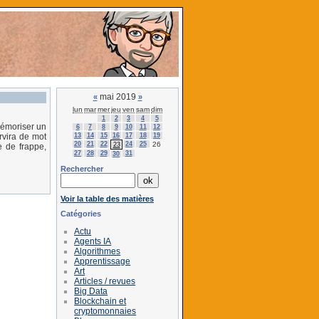
mai 2019
«
»
lun
mar
mer
jeu
ven
sam
dim
1
2
3
4
5
 mémoriser un
6
7
8
9
10
11
12
13
14
15
16
17
18
19
rvira de mot
20
21
22
24
25
26
23
e de frappe,
27
28
29
31
30
Rechercher
Voir la table des matières
Catégories
Actu
Agents IA
Algorithmes
Apprentissage
Art
Articles / revues
Big Data
Blockchain et
cryptomonnaies