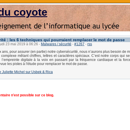
du coyote
ité : les 6 techniques qui pourraient remplacer le mot de passe
eudi 23 mai 2019 à 06:26
-
Malwares / sécurité
-
#1267
-
rss
dix ans, pour assurer (en partie) notre cybersécurité, nous n’aurons plus besoin de
complexe mêlant chiffres, lettres et caractères spéciaux. C’est notre corps qui se
l’empreinte digitale à la voix en passant par la fréquence cardiaque et la forc
vue les pistes à l'étude pour remplacer le mot de passe.
 de Juliette Michel sur Usbek & Rica
aire n'est possible sur ce blog.