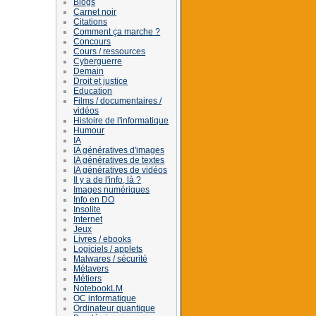
Blogs
Carnet noir
Citations
Comment ça marche ?
Concours
Cours / ressources
Cyberguerre
Demain
Droit et justice
Education
Films / documentaires /
vidéos
Histoire de l'informatique
Humour
IA
IA génératives d'images
IA génératives de textes
IA génératives de vidéos
Il y a de l'info, là ?
Images numériques
Info en DO
Insolite
Internet
Jeux
Livres / ebooks
Logiciels / applets
Malwares / sécurité
Métavers
Métiers
NotebookLM
OC informatique
Ordinateur quantique