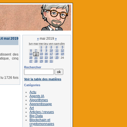
14 mai 2019
mai 2019
«
»
lun
mar
mer
jeu
ven
sam
dim
1
2
3
4
5
6
7
8
9
10
11
12
13
15
16
17
18
19
stissent des
14
20
22
23
24
25
26
21
atique, cinq
27
28
29
30
31
Rechercher
lu 1726 fois
Voir la table des matières
Catégories
Actu
Agents IA
Algorithmes
Apprentissage
Art
Articles / revues
Big Data
Blockchain et
cryptomonnaies