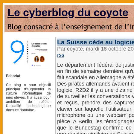
Le cyberblog du coyote
La Suisse cède au logici
Par coyote, mardi 18 octobre 2
rss
Le département fédéral de justi
en fin de semaine dernière qu'u
Editorial
fait scandale en Allemagne a été
Des pirates allemands avaient rév
Ce blog a pour objectif
principal d'augmenter la
logiciel R2D2 il y a une dizain
culture informatique de
de surveiller les conversations 
mes élèves. Il a aussi pour
ambition de refléter
et reçus, prendre des capture
l'actualité technologique
clavier sur laquelle l'utilisate
dans ce domaine.
microphone ou une webcam pour
pièce. A Berlin, les témoignage
que le Bundestag confirme ce 