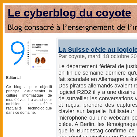
Le cyberblog du coyote
La Suisse cède au logici
Par coyote, mardi 18 octobre 2
Le département fédéral de justi
en fin de semaine dernière qu'u
Editorial
fait scandale en Allemagne a été
Des pirates allemands avaient rév
Ce blog a pour objectif
principal d'augmenter la
logiciel R2D2 il y a une dizain
culture informatique de
de surveiller les conversations 
mes élèves. Il a aussi pour
ambition de refléter
et reçus, prendre des capture
l'actualité technologique
clavier sur laquelle l'utilisate
dans ce domaine.
microphone ou une webcam pour
pièce. A Berlin, les témoignage
que le Bundestag confirme ce 