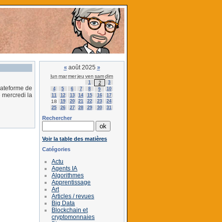
août 2025
«
»
lun
mar
mer
jeu
ven
sam
dim
1
3
2
lateforme de
4
5
6
7
8
10
9
 mercredi la
11
12
13
14
15
16
17
18
19
20
21
22
23
24
25
26
27
28
29
30
31
Rechercher
Voir la table des matières
Catégories
Actu
Agents IA
Algorithmes
Apprentissage
Art
Articles / revues
Big Data
Blockchain et
cryptomonnaies