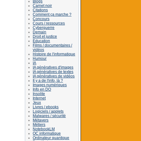
Blogs
Carnet noir
Citations
Comment ça marche ?
Concours
Cours / ressources
Cyberguerre
Demain
Droit et justice
Education
Films / documentaires /
vidéos
Histoire de l'informatique
Humour
IA
IA génératives d'images
IA génératives de textes
IA génératives de vidéos
Il y a de l'info, là ?
Images numériques
Info en DO
Insolite
Internet
Jeux
Livres / ebooks
Logiciels / applets
Malwares / sécurité
Métavers
Métiers
NotebookLM
OC informatique
Ordinateur quantique