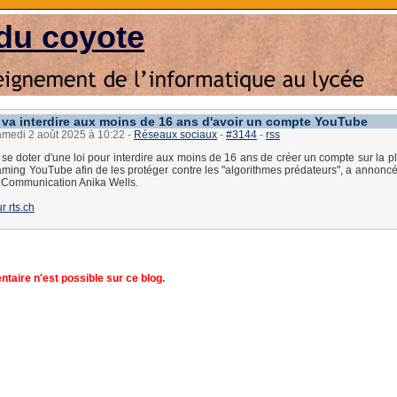
du coyote
e va interdire aux moins de 16 ans d'avoir un compte YouTube
amedi 2 août 2025 à 10:22
-
Réseaux sociaux
-
#3144
-
rss
a se doter d'une loi pour interdire aux moins de 16 ans de créer un compte sur la p
aming YouTube afin de les protéger contre les "algorithmes prédateurs", a annoncé
a Communication Anika Wells.
ur rts.ch
aire n'est possible sur ce blog.