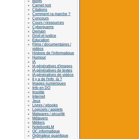
Blogs
Carnet noir
Citations
Comment ça marche ?
Concours
Cours / ressources
Cyberguerre
Demain
Droit et justice
Education
Films / documentaires /
vidéos
Histoire de l'informatique
Humour
IA
IA génératives d'images
IA génératives de textes
IA génératives de vidéos
Il y a de l'info, là ?
Images numériques
Info en DO
Insolite
Internet
Jeux
Livres / ebooks
Logiciels / applets
Malwares / sécurité
Métavers
Métiers
NotebookLM
OC informatique
Ordinateur quantique