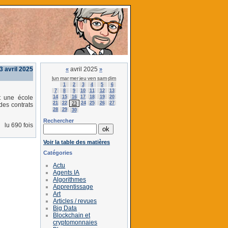
3 avril 2025
avril 2025
«
»
lun
mar
mer
jeu
ven
sam
dim
1
2
3
4
5
6
7
8
9
10
11
12
13
14
15
16
17
18
19
20
 une école
21
22
24
25
26
27
23
des contrats
28
29
30
Rechercher
lu 690 fois
Voir la table des matières
Catégories
Actu
Agents IA
Algorithmes
Apprentissage
Art
Articles / revues
Big Data
Blockchain et
cryptomonnaies