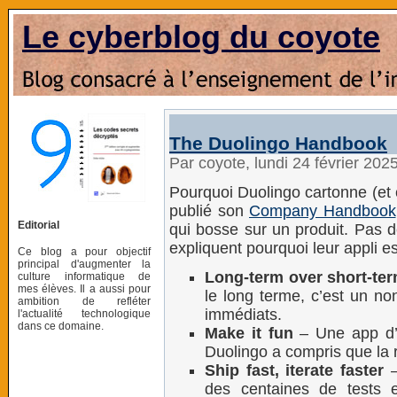
Le cyberblog du coyote
The Duolingo Handbook
Par coyote, lundi 24 février 202
Pourquoi Duolingo cartonne (et 
publié son
Company Handbook
Editorial
qui bosse sur un produit. Pas d
expliquent pourquoi leur appli es
Ce blog a pour objectif
principal d'augmenter la
Long-term over short-te
culture informatique de
mes élèves. Il a aussi pour
le long terme, c’est un no
ambition de refléter
immédiats.
l'actualité technologique
dans ce domaine.
Make it fun
– Une app d’a
Duolingo a compris que la r
Ship fast, iterate faster
–
des centaines de tests