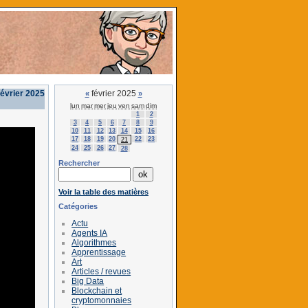
février 2025
février 2025
«
»
lun
mar
mer
jeu
ven
sam
dim
1
2
3
4
5
6
7
8
9
10
11
12
13
14
15
16
17
18
19
20
22
23
21
24
25
26
27
28
Rechercher
Voir la table des matières
Catégories
Actu
Agents IA
Algorithmes
Apprentissage
Art
Articles / revues
Big Data
Blockchain et
cryptomonnaies