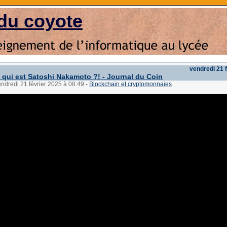
du coyote
vendredi 21 
 qui est Satoshi Nakamoto ?! - Journal du Coin
endredi 21 février 2025 à 08:49
-
Blockchain et cryptomonnaies