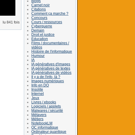
Blogs
Carnet noir
Citations
Comment ça marche ?
Concours
Cours / ressources
lu 841 fois
Cyberguerre
Demain
Droit et justice
Education
Films / documentaires /
vidéos
Histoire de l'informatique
Humour
IA
IA génératives d'images
IA génératives de textes
IA génératives de vidéos
Il y a de l'info, là ?
Images numériques
Info en DO
Insolite
Internet
Jeux
Livres / ebooks
Logiciels / applets
Malwares / sécurité
Métavers
Métiers
NotebookLM
OC informatique
Ordinateur quantique