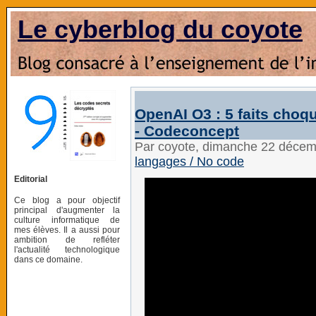
Le cyberblog du coyote
OpenAI O3 : 5 faits choq
- Codeconcept
Par coyote, dimanche 22 déce
langages / No code
Editorial
Ce blog a pour objectif
principal d'augmenter la
culture informatique de
mes élèves. Il a aussi pour
ambition de refléter
l'actualité technologique
dans ce domaine.