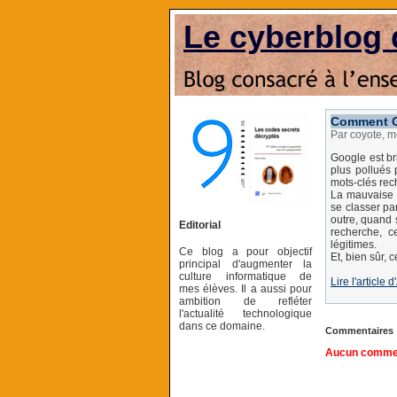
Le cyberblog 
Comment Go
Par coyote, m
Google est br
plus pollués 
mots-clés rech
La mauvaise n
se classer pa
outre, quand 
Editorial
recherche, c
légitimes.
Ce blog a pour objectif
Et, bien sûr, 
principal d'augmenter la
culture informatique de
Lire l'article
mes élèves. Il a aussi pour
ambition de refléter
l'actualité technologique
dans ce domaine.
Commentaires
Aucun comment