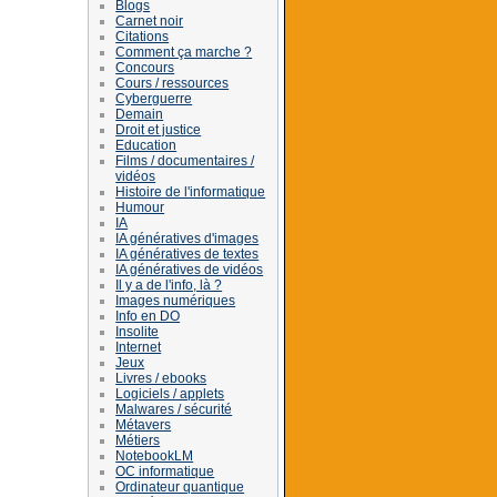
Blogs
Carnet noir
Citations
Comment ça marche ?
Concours
Cours / ressources
Cyberguerre
Demain
Droit et justice
Education
Films / documentaires /
vidéos
Histoire de l'informatique
Humour
IA
IA génératives d'images
IA génératives de textes
IA génératives de vidéos
Il y a de l'info, là ?
Images numériques
Info en DO
Insolite
Internet
Jeux
Livres / ebooks
Logiciels / applets
Malwares / sécurité
Métavers
Métiers
NotebookLM
OC informatique
Ordinateur quantique