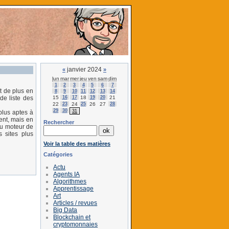
janvier 2024
«
»
lun
mar
mer
jeu
ven
sam
dim
1
2
3
4
5
6
7
t de plus en
8
9
10
11
12
13
14
15
16
17
18
19
20
21
de liste des
22
23
24
25
26
27
28
29
30
31
plus aptes à
ent, mais en
Rechercher
du moteur de
 sites plus
Voir la table des matières
Catégories
Actu
Agents IA
Algorithmes
Apprentissage
Art
Articles / revues
Big Data
Blockchain et
cryptomonnaies