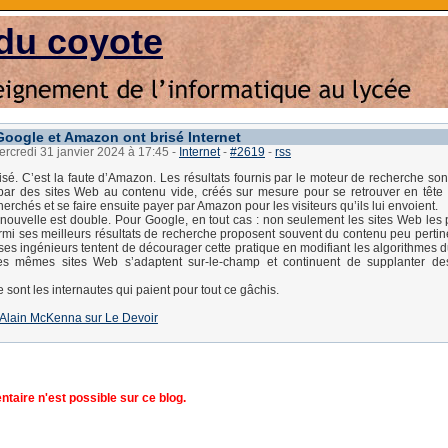
du coyote
ogle et Amazon ont brisé Internet
ercredi 31 janvier 2024 à 17:45
-
Internet
-
#2619
-
rss
isé. C’est la faute d’Amazon. Les résultats fournis par le moteur de recherche son
par des sites Web au contenu vide, créés sur mesure pour se retrouver en tête 
erchés et se faire ensuite payer par Amazon pour les visiteurs qu’ils lui envoient.
ouvelle est double. Pour Google, en tout cas : non seulement les sites Web les 
rmi ses meilleurs résultats de recherche proposent souvent du contenu peu pertin
ses ingénieurs tentent de décourager cette pratique en modifiant les algorithmes 
es mêmes sites Web s’adaptent sur-le-champ et continuent de supplanter des
ce sont les internautes qui paient pour tout ce gâchis.
 d'Alain McKenna sur Le Devoir
aire n'est possible sur ce blog.