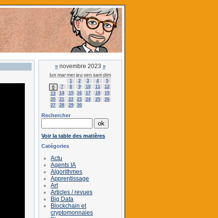
novembre 2023
«
»
lun
mar
mer
jeu
ven
sam
dim
1
2
3
4
5
7
8
9
10
11
12
6
14
15
16
17
18
19
13
20
21
22
23
24
25
26
27
28
29
30
Rechercher
Voir la table des matières
Catégories
Actu
Agents IA
Algorithmes
Apprentissage
Art
Articles / revues
Big Data
Blockchain et
cryptomonnaies