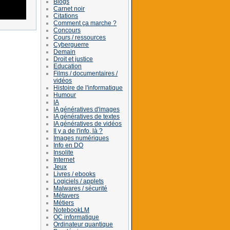
Blogs
Carnet noir
Citations
Comment ça marche ?
Concours
Cours / ressources
Cyberguerre
Demain
Droit et justice
Education
Films / documentaires /
vidéos
Histoire de l'informatique
Humour
IA
IA génératives d'images
IA génératives de textes
IA génératives de vidéos
Il y a de l'info, là ?
Images numériques
Info en DO
Insolite
Internet
Jeux
Livres / ebooks
Logiciels / applets
Malwares / sécurité
Métavers
Métiers
NotebookLM
OC informatique
Ordinateur quantique