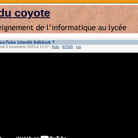
du coyote
ouTube interdit Adblock ?
lundi 6 novembre 2023 à 15:47
-
Actu
-
#2540
-
rss