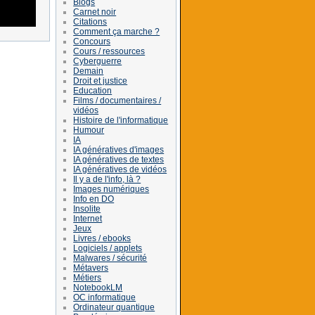
Blogs
Carnet noir
Citations
Comment ça marche ?
Concours
Cours / ressources
Cyberguerre
Demain
Droit et justice
Education
Films / documentaires /
vidéos
Histoire de l'informatique
Humour
IA
IA génératives d'images
IA génératives de textes
IA génératives de vidéos
Il y a de l'info, là ?
Images numériques
Info en DO
Insolite
Internet
Jeux
Livres / ebooks
Logiciels / applets
Malwares / sécurité
Métavers
Métiers
NotebookLM
OC informatique
Ordinateur quantique