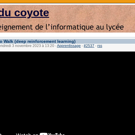
du coyote
to Walk (deep reinforcement learning)
vendredi 3 novembre 2023 à 13:20
-
Apprentissage
-
#2537
-
rss