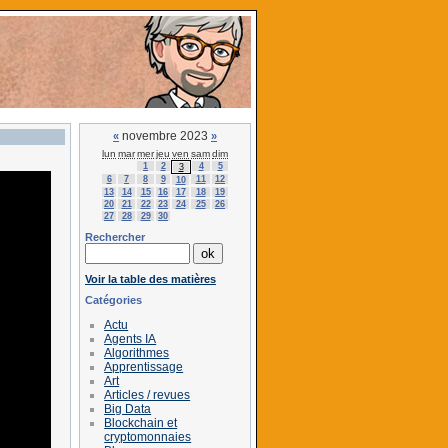
novembre 2023
«
»
lun
mar
mer
jeu
ven
sam
dim
1
2
4
5
3
6
7
8
9
11
12
10
13
14
15
16
17
18
19
20
21
22
23
24
25
26
27
28
29
30
Rechercher
Voir la table des matières
Catégories
Actu
Agents IA
Algorithmes
Apprentissage
Art
Articles / revues
Big Data
Blockchain et
cryptomonnaies