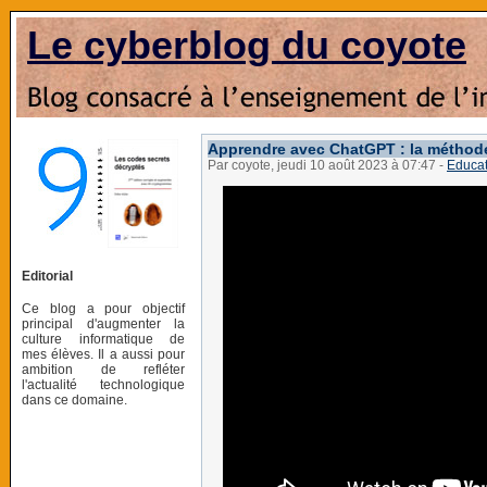
Le cyberblog du coyote
Apprendre avec ChatGPT : la métho
Par coyote, jeudi 10 août 2023 à 07:47
-
Educat
Editorial
Ce blog a pour objectif
principal d'augmenter la
culture informatique de
mes élèves. Il a aussi pour
ambition de refléter
l'actualité technologique
dans ce domaine.