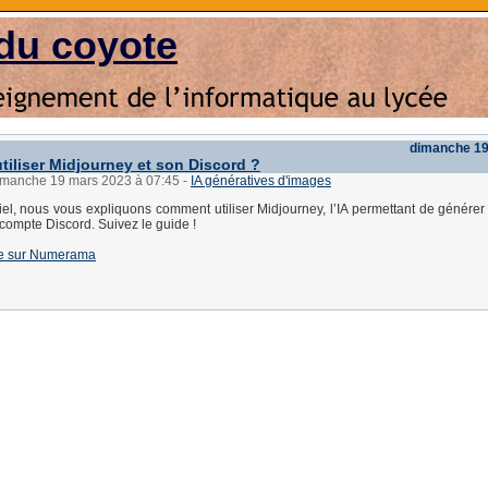
du coyote
dimanche 19
iliser Midjourney et son Discord ?
dimanche 19 mars 2023 à 07:45
-
IA génératives d'images
iel, nous vous expliquons comment utiliser Midjourney, l’IA permettant de génére
 compte Discord. Suivez le guide !
e de sur Numerama