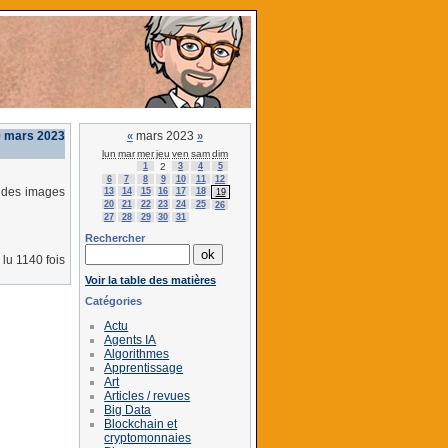
 mars 2023
mars 2023
«
»
lun
mar
mer
jeu
ven
sam
dim
1
2
3
4
5
6
7
8
9
10
11
12
r des images
13
14
15
16
17
18
19
20
21
22
23
24
25
26
27
28
29
30
31
Rechercher
lu 1140 fois
Voir la table des matières
Catégories
Actu
Agents IA
Algorithmes
Apprentissage
Art
Articles / revues
Big Data
Blockchain et
cryptomonnaies