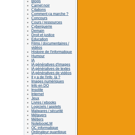
Blogs
Carnet noir
Citations
Comment ça marche ?
Concours
Cours / ressources
Cyberguerre
Demain
Droit et justice
Education
Films / documentaires /
vidéos
Histoire de l'informatique
Humour
IA
IA génératives d'images
IA génératives de textes
IA génératives de vidéos
Il y a de l'info, là ?
Images numériques
Info en DO
Insolite
Internet
Jeux
Livres / ebooks
Logiciels / applets
Malwares / sécurité
Métavers
Métiers
NotebookLM
OC informatique
Ordinateur quantique